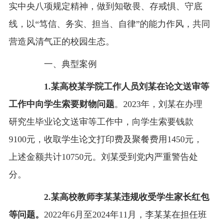
实中央八项规定精神，做到知敬畏、存戒惧、守底
线，以
“笃信、务实、担当、自律”
的能力
作风，共同
营造风清气正的
校园生态
。
一、典型案例
1.
某高校某学院工作人员刘某在论文送审等
工作中向学生索要财物问题
。
2023
年，刘某在办理
研究生毕业论文送审等工作中，向学生索要钱款
9100
元，收取学生论文打印费及聚餐费用
1450
元，
上述金额共计
10750
元。刘某受到党内严重警告处
分。
2.
某高校教师李某某违规收受学生家长红包
等问题。
2022
年
6
月至
2024
年
11
月，李某某在担任班