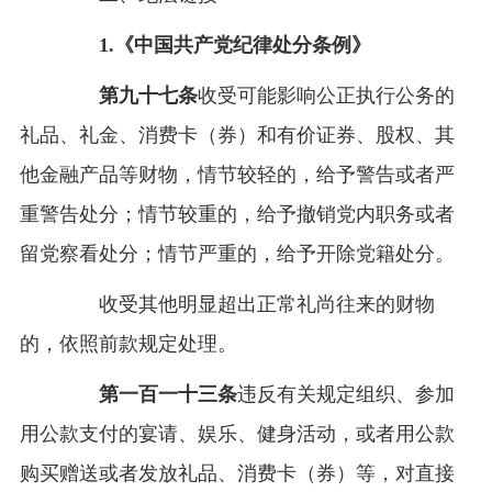
1.
《中国共产党纪律处分条例》
第九十七条
收受可能影响公正执行公务的
礼品、礼金、消费卡（券）和有价证券、股权、其
他金融产品等财物，情节较轻的，给予警告或者严
重警告处分；情节较重的，给予撤销党内职务或者
留党察看处分；情节严重的，给予开除党籍处分。
收受其他明显超出正常礼尚往来的财物
的，依照前款规定处理。
第一百一十三条
违反有关规定组织、参加
用公款支付的宴请、娱乐、健身活动，或者用公款
购买赠送或者发放礼品、消费卡（券）等，对直接