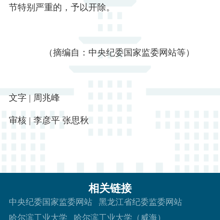
节特别严重的，予以开除。
（摘编自：
中央纪委国家监委网站等）
文字 | 周兆峰
审核 | 李彦平 张思秋
相关链接
中央纪委国家监委网站
黑龙江省纪委监委网站
哈尔滨工业大学
哈尔滨工业大学（威海）