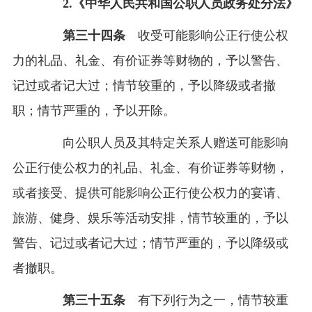
2.
《中华人民共和国公职人员政务处分法》
第三十四条
收受可能影响公正行使公权
力的礼品、礼金、有价证券等财物的，予以警告、
记过或者记大过；情节较重的，予以降级或者撤
职；情节严重的，予以开除。
向公职人员及其特定关系人赠送可能影响
公正行使公权力的礼品、礼金、有价证券等财物，
或者接受、提供可能影响公正行使公权力的宴请、
旅游、健身、娱乐等活动安排，情节较重的，予以
警告、记过或者记大过；情节严重的，予以降级或
者撤职。
第三十五条
有下列行为之一，情节较重