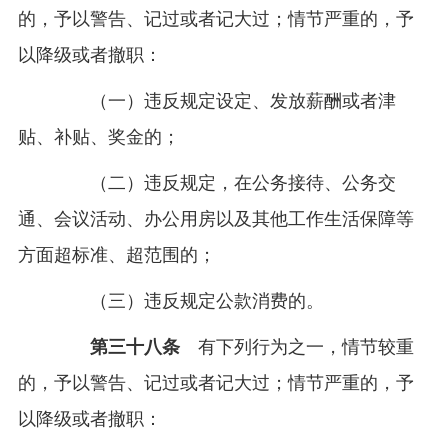
的，予以警告、记过或者记大过；情节严重的，予
以降级或者撤职：
（一）违反规定设定、发放薪酬或者津
贴、补贴、奖金的；
（二）违反规定，在公务接待、公务交
通、会议活动、办公用房以及其他工作生活保障等
方面超标准、超范围的；
（三）违反规定公款消费的。
第三十八条
有下列行为之一，情节较重
的，予以警告、记过或者记大过；情节严重的，予
以降级或者撤职：