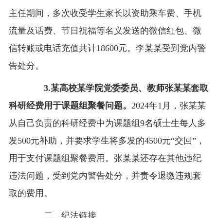
主任期间，多次收受学生家长以资助乘车费、手机
流量及话费、节日祝福等名义发送的微信红包、微
信转账或电话充值共计
18600
元。李某某受到党内警
告处分。
3.
某高校
某学院党委委员、教师张某某
套取
科研经费用于课题组聚餐问题。
20
24
年
1
月，
张
某某
从
自己负责的
科研经费中为课题组
9
名硕士生每人多
发
500
元补助，并要求学生将多发
的
4500
元
“交回”，
用于支付课题组聚餐费用。
张某某还存在其他违纪
违法问题，受到党内警告处分，
并责令退缴违规套
取
的
费用。
二、
纪法链接