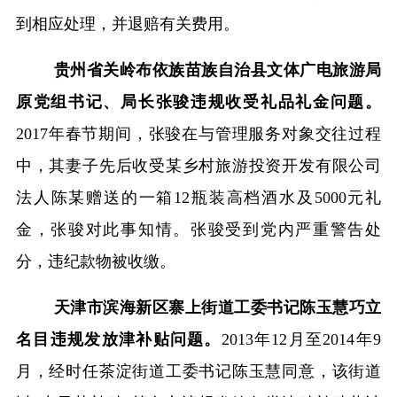
到相应处理，并退赔有关费用。
贵州省关岭布依族苗族自治县文体广电旅游局
原党组书记、局长张骏违规收受礼品礼金问题。
2017
年春节期间，张骏在与管理服务对象交往过程
中，其妻子先后收受某乡村旅游投资开发有限公司
法人陈某赠送的一箱
12
瓶装高档酒水及
5000
元礼
金，张骏对此事知情。张骏受到党内严重警告处
分，违纪款物被收缴。
天津市滨海新区寨上街道工委书记陈玉慧巧立
名目违规发放津补贴问题。
2013
年
12
月至
2014
年
9
月，经时任茶淀街道工委书记陈玉慧同意，该街道