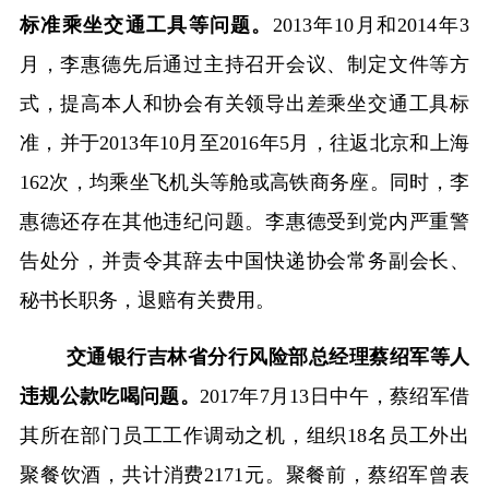
标准乘坐交通工具等问题。
2013
年
10
月和
2014
年
3
月，李惠德先后通过主持召开会议、制定文件等方
式，提高本人和协会有关领导出差乘坐交通工具标
准，并于
2013
年
10
月至
2016
年
5
月，往返北京和上海
162
次，均乘坐飞机头等舱或高铁商务座。同时，李
惠德还存在其他违纪问题。李惠德受到党内严重警
告处分，并责令其辞去中国快递协会常务副会长、
秘书长职务，退赔有关费用。
交通银行吉林省分行风险部总经理蔡绍军等人
违规公款吃喝问题。
2017
年
7
月
13
日中午，蔡绍军借
其所在部门员工工作调动之机，组织
18
名员工外出
聚餐饮酒，共计消费
2171
元。聚餐前，蔡绍军曾表