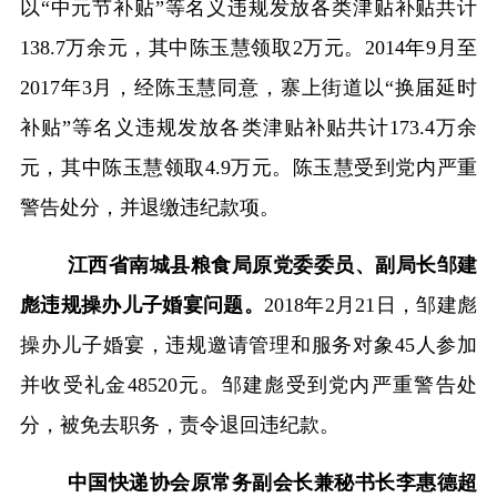
以“中元节补贴”等名义违规发放各类津贴补贴共计
138.7
万余元，其中陈玉慧领取
2
万元。
2014
年
9
月至
2017
年
3
月，经陈玉慧同意，寨上街道以“换届延时
补贴”等名义违规发放各类津贴补贴共计
173.4
万余
元，其中陈玉慧领取
4.9
万元。陈玉慧受到党内严重
警告处分，并退缴违纪款项。
江西省南城县粮食局原党委委员、副局长邹建
彪违规操办儿子婚宴问题。
2018
年
2
月
21
日，邹建彪
操办儿子婚宴，违规邀请管理和服务对象
45
人参加
并收受礼金
48520
元。邹建彪受到党内严重警告处
分，被免去职务，责令退回违纪款。
中国快递协会原常务副会长兼秘书长李惠德超