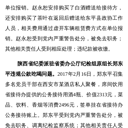
单位报销。赵永恕安排购买了白酒赠送给接待方，
还安排购买了茶叶在返回后赠送给东平县政协工作
人员，相关费用通过虚开车辆租赁费方式在单位报
销。赵永恕受到党内严重警告处分，被免去职务；
其他相关责任人受到相应处理；违纪款被收缴。
陕西省纪委派驻省委办公厅纪检组原组长郑东
平违规公款吃喝问题。
2017
年
2
月
16
日，郑东平召集
多名党员干部在西安市某酒店私人聚餐，席间饮用
省接待办提供的公务接待用酒
4
瓶、价值
2313
元，菜
品、饮料、香烟等消费
2496
元，签单挂在省接待办
公务接待账上。郑东平受到党内严重警告处分，被
免去职务、调离纪检监察系统；其他相关责任人受