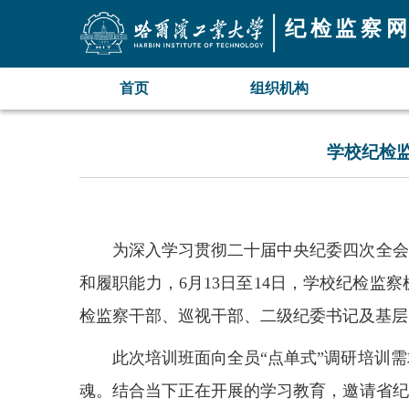
纪检监察
首页
组织机构
学校纪检监
首页
组织机构
新
机构概况
要闻
为深入学习贯彻二十届中央纪委四次全会
部门分工
工作
和履职能力，
6
月
13
日至
14
日，学校纪检监察
检监察干部、巡视干部、二级纪委书记及基层
此次培训班面向全员
“点单式”调研培训
魂
。
结合当下正在开展的学习教育，邀请省纪