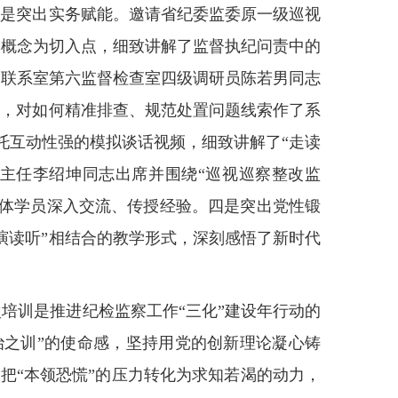
二是突出实务赋能
。邀请省纪委监委原一级巡视
本概念为切入点，细致讲解了监督执纪问责中的
口联系室第六监督检查室四级调研员陈若男同志
求，对如何精准排查、规范处置问题线索作了系
托互动性强的模拟谈话视频，细致讲解了“走读
主任李绍坤同志出席并围绕
“巡视巡察整改监
全体学员深入交流、传授经验。
四是突出党性锻
演读听”相结合的教学形式，深刻感悟了新时代
次培训是推进纪检监察工作
“三化”建设年行动的
治之训”的使命感，坚持用党的创新理论凝心铸
，把“本领恐慌”的压力转化为求知若渴的动力，