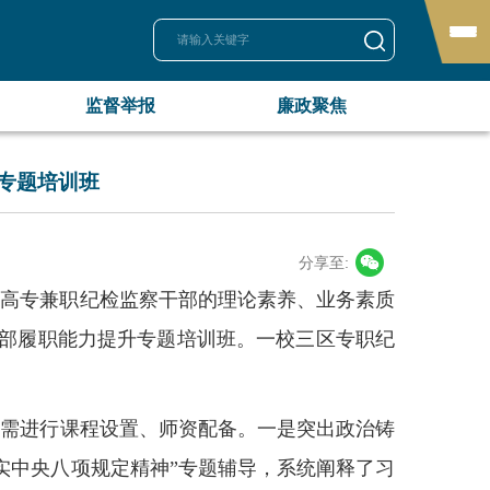
监督举报
廉政聚焦
升专题培训班
监督举报
廉政聚焦
分享至:
举报方式
以案说纪
提高专兼职纪检监察干部的理论素养、业务素质
举报须知
廉洁文化
部履职能力提升专题培训班。一校三区专职纪
纪法小课
所需进行课程设置、师资配备。
一是突出政治铸
实中央八项规定精神”专题辅导，系统阐释了习