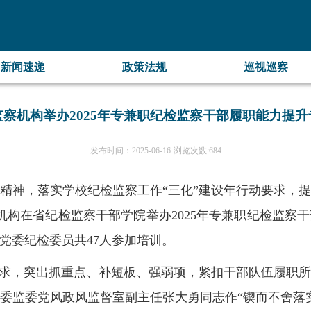
网
新闻速递
政策法规
巡视巡察
察机构举办2025年专兼职纪检监察干部履职能力提
闻速递
政策法规
巡视巡察
发布时间：2025-06-16
浏览次数:
684
报道
党纪法规
工作要闻
精神，落实学校纪检监察工作
“三化”建设年行动要求，
动态
校内制度
校内快讯
机构
在省纪检监察干部学院举办
2025
年专兼职纪检监察干
规范文件
党委纪检委员共
47
人参加培训。
需求，突出抓重点、补短板、强弱项，紧扣干部队伍履职
委监委党风政风监督室副主任张大勇同志作
“锲而不舍落