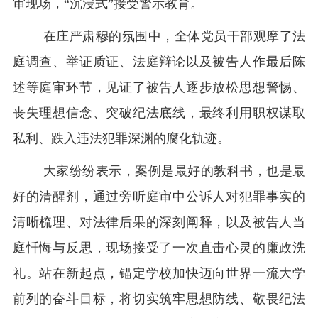
审现场，
“沉浸式”接受警示教育
。
在庄严肃穆的氛围中，全体党员干部
观摩
了
法
庭调查、举证质证、法庭辩论以及被告人
作最后
陈
述等
庭审
环节，
见证
了
被告人逐步放松思想警惕、
丧失理想信念、突破纪法底线，最终利用职权谋取
私利、跌入违法犯罪深渊的
腐化
轨迹。
大家纷纷表示，
案例是最好的教科书，也是最
好的清醒剂
，
通过旁听
庭审中公诉人对犯罪事实的
清晰梳理、对法律后果的深刻阐释，以及被告人当
庭忏悔与反思，现场接受了一次直击心灵的廉政洗
礼。站在新起点，
锚定学校加快迈向世界一流大学
前列的奋斗目标，
将切实筑牢思想防线、敬畏纪法