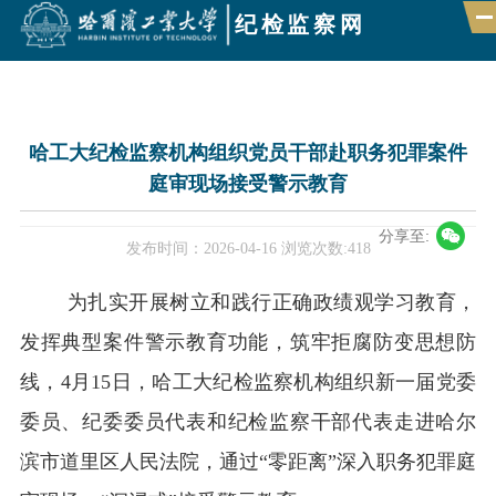
纪检监察网
首页
哈工大纪检监察机构组织党员干部赴职务犯罪案件
庭审现场接受警示教育
组织机构
新闻速递
分享至:
发布时间：2026-04-16
浏览次数:
418
政策法规
为扎实开展树立和践行正确政绩观学习教育，
巡视巡察
发挥典型案件警示教育功能，
筑牢拒腐防变思想防
监督举报
线，
4
月
15
日，哈工大纪检监察机构
组织
新一
届党委
廉政聚焦
委员、纪委委员代表和纪检监察干部代表
走进哈尔
滨市
道里
区人民
法院
，
通过
“零距离”
深入职务犯罪
庭