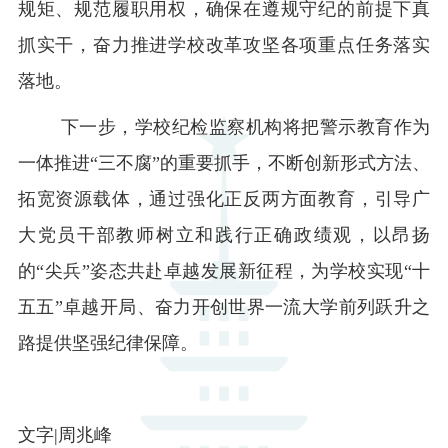
规矩、规范履职用权，确保在遵规守纪的前提下
真
抓实干，
奋力推进
学校改革攻坚各项重点
任务
落实
落地
。
下一步，学校纪检监察机构将把警示教育作为
一体推进
“三不腐”的重要抓手，不断创新形式方法、
拓宽资源载体，通过强化正反两方面教育
，
引导广
大党员干部教师树立和践行正确政绩观，
以昂扬
的
“尖兵”姿态共赴卓越发展新征程
，
为学校实现
“十
五五”卓越开局、奋力开创世界一流大学前列跃升之
路提供坚强纪律保障。
文字|周兆峰